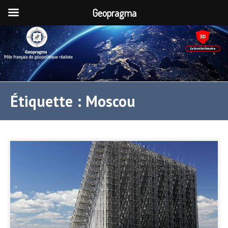
Geopragma
Étiquette :
Moscou