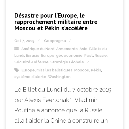
Désastre pour l’Europe, le
rapprochement militaire entre
Moscou et Pékin s’accélère
Oct 7, 2019
Geopragma
Amérique du Nord
,
Armements
,
Asie
,
Billets du
Lundi
,
Eurasie
,
Europe
,
géoéconomie
,
Post
,
Russie
,
Sécurité-Défense
,
Stratégie Globale
Europe
,
missiles balistiques
,
Moscou
,
Pékin
,
système d'alerte
,
Washington
Le Billet du Lundi du 7 octobre 2019,
par Alexis Feertchak* : Vladimir
Poutine a annoncé que la Russie
allait aider la Chine à construire un