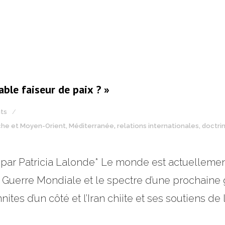
able faiseur de paix ? »
ts
che et Moyen-Orient, Méditerranée
,
relations internationales, doctr
, par Patricia Lalonde* Le monde est actuellemen
Guerre Mondiale et le spectre d’une prochaine g
ites d’un côté et l’Iran chiite et ses soutiens de l