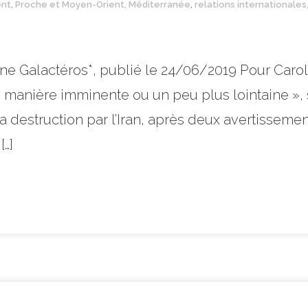
ent
,
Proche et Moyen-Orient, Méditerranée
,
relations internationales
ine Galactéros*, publié le 24/06/2019 Pour Carol
e manière imminente ou un peu plus lointaine », s
 La destruction par l’Iran, après deux avertissem
…]