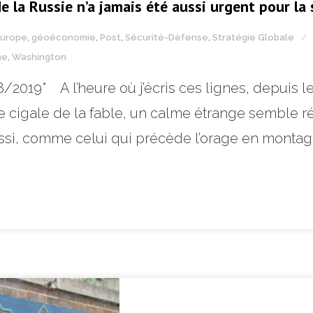
de la Russie n’a jamais été aussi urgent pour la 
Europe
,
géoéconomie
,
Post
,
Sécurité-Défense
,
Stratégie Globale
ne
,
Washington
8/2019* A l’heure où j’écris ces lignes, depuis 
nte cigale de la fable, un calme étrange semble r
si, comme celui qui précède l’orage en montagn