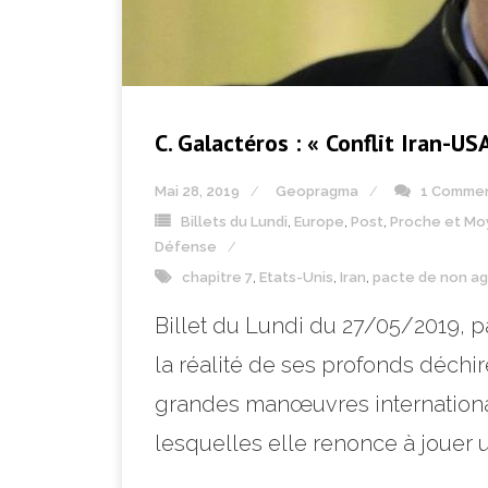
C. Galactéros : « Conflit Iran-USA
Mai 28, 2019
Geopragma
1 Comme
Billets du Lundi
,
Europe
,
Post
,
Proche et Mo
Défense
chapitre 7
,
Etats-Unis
,
Iran
,
pacte de non ag
Billet du Lundi du 27/05/2019, 
la réalité de ses profonds déchi
grandes manœuvres internationa
lesquelles elle renonce à jouer u