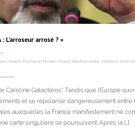
 : L’arroseur arrosé ? »
nt
yen-Orient
,
Proche et Moyen-Orient, Méditerranée
,
relations interna
ression
par Caroline Galactéros* Tandis que l’Europe ou
rements et se repolarise dangereusement entre mo
les auxquelles la France manifestement ne co
ne carte singulière se poursuivent. Après la […]