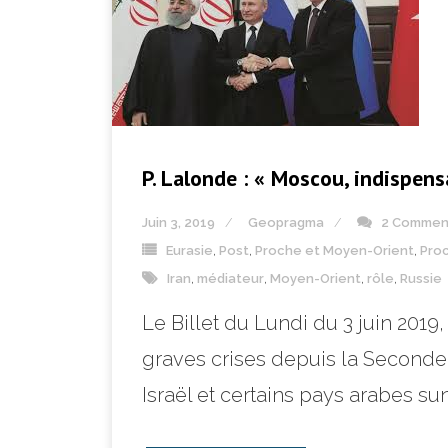
P. Lalonde : « Moscou, indispens
Juin 3, 2019
Geopragma
2 Commen
Eurasie
,
Post
,
Proche et Moyen-Orient
,
Pro
Iran
,
médiateur
,
Moyen-Orient
,
rôle
,
Russie
Le Billet du Lundi du 3 juin 2019
graves crises depuis la Seconde 
Israël et certains pays arabes sunn