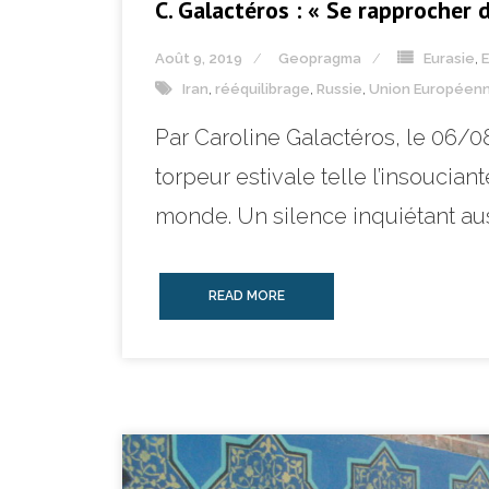
C. Galactéros : « Se rapprocher 
Août 9, 2019
Geopragma
Eurasie
,
Iran
,
rééquilibrage
,
Russie
,
Union Européen
Par Caroline Galactéros, le 06/0
torpeur estivale telle l’insoucia
monde. Un silence inquiétant aus
READ MORE