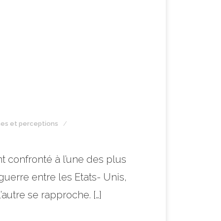
ines et perceptions
t confronté à l’une des plus
uerre entre les Etats- Unis,
’autre se rapproche. […]