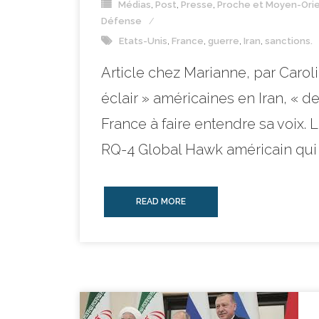
Médias
,
Post
,
Presse
,
Proche et Moyen-Ori
Défense
Etats-Unis
,
France
,
guerre
,
Iran
,
sanctions.
Article chez Marianne, par Carol
éclair » américaines en Iran, « d
France à faire entendre sa voix.
RQ-4 Global Hawk américain qui [
READ MORE