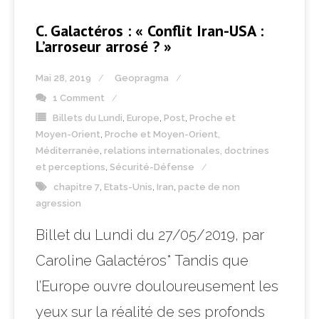
C. Galactéros : « Conflit Iran-USA :
L’arroseur arrosé ? »
Mai 28, 2019
Geopragma
1 Comment
Billets du Lundi
,
Europe
,
Post
,
Proche et
Moyen-Orient
,
Proche et Moyen-Orient,
Méditerranée
,
relations internationales, doctrines
et perceptions
,
Sécurité-Défense
chapitre 7
,
Etats-Unis
,
Iran
,
pacte de non
agression
Billet du Lundi du 27/05/2019, par
Caroline Galactéros* Tandis que
l’Europe ouvre douloureusement les
yeux sur la réalité de ses profonds