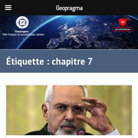
Geopragma
Étiquette :
chapitre 7