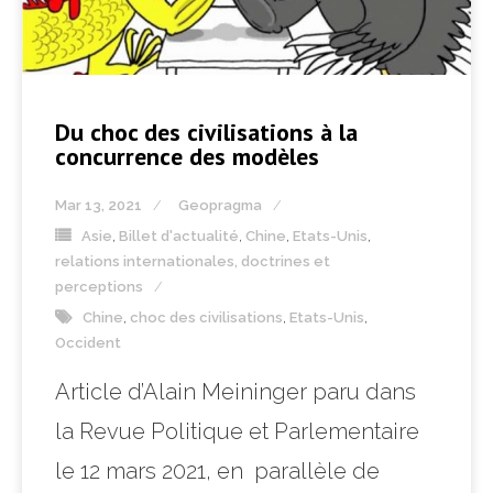
Du choc des civilisations à la
concurrence des modèles
Mar 13, 2021
Geopragma
Asie
,
Billet d'actualité
,
Chine
,
Etats-Unis
,
relations internationales, doctrines et
perceptions
Chine
,
choc des civilisations
,
Etats-Unis
,
Occident
Article d’Alain Meininger paru dans
la Revue Politique et Parlementaire
le 12 mars 2021, en parallèle de