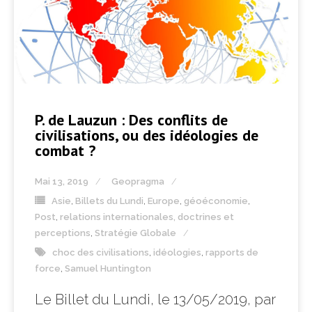
P. de Lauzun : Des conflits de
civilisations, ou des idéologies de
combat ?
Mai 13, 2019
Geopragma
Asie
,
Billets du Lundi
,
Europe
,
géoéconomie
,
Post
,
relations internationales, doctrines et
perceptions
,
Stratégie Globale
choc des civilisations
,
idéologies
,
rapports de
force
,
Samuel Huntington
Le Billet du Lundi, le 13/05/2019, par