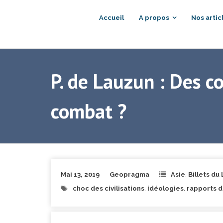
Accueil
A propos
Nos artic
P. de Lauzun : Des co
combat ?
Mai 13, 2019
Geopragma
Asie
,
Billets du
choc des civilisations
,
idéologies
,
rapports d