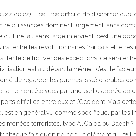
 siècles), il est très difficile de discerner quo
its entre puissances dominent largement, sans c
e culturel au sens large intervient, c’est une op
Ainsi entre les révolutionnaires français et le res
st tenté de trouver des exceptions, ce sera entre
vilisation est au départ la même ; c’est le facteur
e tenté de regarder les guerres israélo-arabes c
nt certainement été vues par une partie appréci
s difficiles entre eux et l’Occident. Mais cette
aël est en général vu comme spécifique, par les i
ntes menées terroristes, type Al Qaida ou Daech 
 : chaque fois qu’on perçoit un élément qui fait p