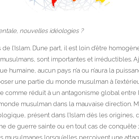
entale, nouvelles idéologies ?
de l’Islam. D’une part, il est loin d’être homogèn
 musulmans, sont importantes et irréductibles. Aj
ue humaine, aucun pays n’a ou n’aura la puissanc
oser une partie du monde musulman à l’extérieur. I
nde comme réduit à un antagonisme global entre Is
monde musulman dans la mauvaise direction. Ma
ologique, présent dans l’Islam dès les origines, q
me de guerre sainte ou en tout cas de conquête ; a
s musulmanes lorsqu’elles perçoivent une attaqu