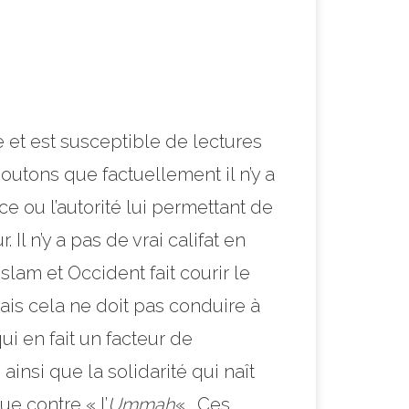
e et est susceptible de lectures
outons que factuellement il n’y a
e ou l’autorité lui permettant de
l n’y a pas de vrai califat en
lam et Occident fait courir le
is cela ne doit pas conduire à
ui en fait un facteur de
insi que la solidarité qui naît
e contre « l’
Ummah
« . Ces