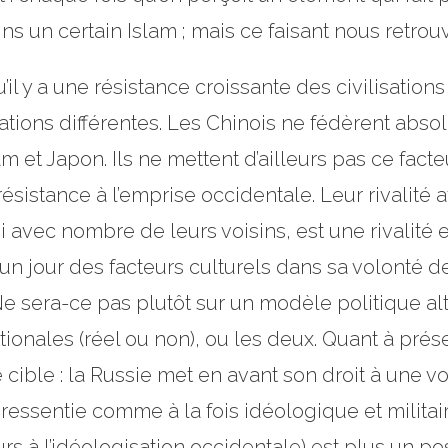
ns un certain Islam ; mais ce faisant nous retrou
u’il y a une résistance croissante des civilisation
uations différentes. Les Chinois ne fédèrent abs
am et Japon. Ils ne mettent d’ailleurs pas ce facte
résistance à l’emprise occidentale. Leur rivalité 
i avec nombre de leurs voisins, est une rivalité
un jour des facteurs culturels dans sa volonté d
e sera-ce pas plutôt sur un modèle politique alt
ationales (réel ou non), ou les deux. Quant à pr
de cible : la Russie met en avant son droit à une 
 ressentie comme à la fois idéologique et militai
urs à l’idéologisation occidentale) est plus un p