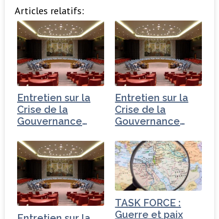
a
w
n
ar
Articles relatifs:
c
it
k
ta
e
t
e
g
b
e
dI
e
o
r
n
r
o
k
Entretien sur la
Entretien sur la
Crise de la
Crise de la
Gouvernance
Gouvernance
mondiale -
mondiale - Iran
Tchéquie
TASK FORCE :
Guerre et paix
Entretien sur la