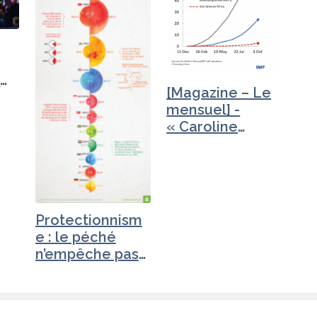
e
[Magazine – Le
mensuel] -
« Caroline
Galactéros,…
Protectionnism
e : le péché
n’empêche pas
la vertu