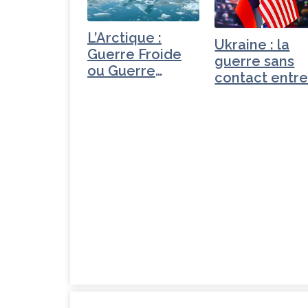
L’Arctique :
Ukraine : la
Guerre Froide
guerre sans
ou Guerre
contact entr
Congelée ?
les…