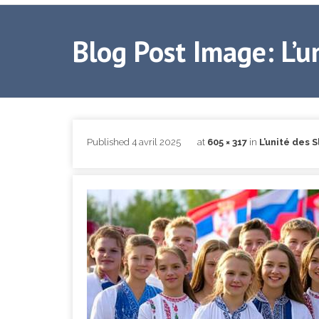
Blog Post Image: L’u
Published
4 avril 2025
at
605 × 317
in
L’unité des 