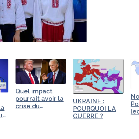
Quel impact
No
pourrait avoir la
UKRAINE :
Po
crise du
la
POURQUOI LA
le
coronavirus…
u
GUERRE ?
ma
de