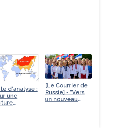
[Le Courrier de
te d'analyse :
Russie] - "Vers
ur une
un nouveau
cture
Yalta" -…
ckinderienne
…