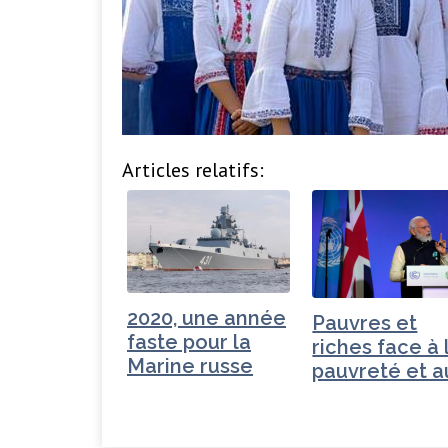
Articles relatifs:
2020, une année
Pauvres et
faste pour la
riches face à 
Marine russe
pauvreté et a
CO2 -…