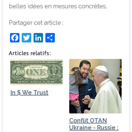
belles idées en mesures concrètes.
Partager cet article :
F
T
Li
P
a
w
n
ar
Articles relatifs:
c
it
k
ta
e
t
e
g
b
e
dI
e
o
r
n
r
o
In $ We Trust
k
Conflit OTAN
Ukraine - Russie :