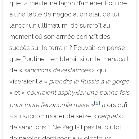
que la meilleure façon d’amener Poutine
à une table de négociation était de lui
lancer un ultimatum, de surcroît au
moment où son armée connaît des
succès sur le terrain ? Pouvait-on penser
que Poutine tremblerait si on le menaçait
de «
sanctions dévastatrices
» qui
viseraient à «
prendre la Russie à la gorge
» et «
pourraient asphyxier une bonne fois
[1]
pour toute l’économie russe
»
alors qu’il
a su s’accommoder de seize «
paquets
»
de sanctions ? Ne s’agit-il pas là, plutôt,
de paroles destinées aux électeurs