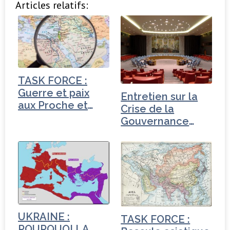
Articles relatifs:
c
it
k
ta
e
t
e
g
b
e
dI
e
o
r
n
r
o
TASK FORCE :
k
Guerre et paix
Entretien sur la
aux Proche et
Crise de la
Moyen-Orient
Gouvernance
mondiale -
Turquie
UKRAINE :
TASK FORCE :
POURQUOI LA