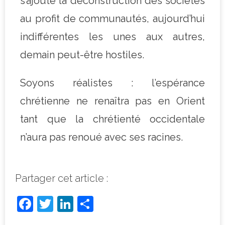
s’ajoute la déconstruction des sociétés
au profit de communautés, aujourd’hui
indifférentes les unes aux autres,
demain peut-être hostiles.
Soyons réalistes : l’espérance
chrétienne ne renaîtra pas en Orient
tant que la chrétienté occidentale
n’aura pas renoué avec ses racines.
Partager cet article :
F
T
Li
P
a
w
n
ar