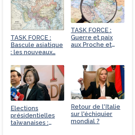
b
e
dI
e
o
r
n
r
o
TASK FORCE :
k
Guerre et paix
TASK FORCE :
aux Proche et
Bascule asiatique
Moyen-Orient
: les nouveaux…
Retour de l'Italie
Elections
sur l'échiquier
présidentielles
mondial ?
taïwanaises :
relations…