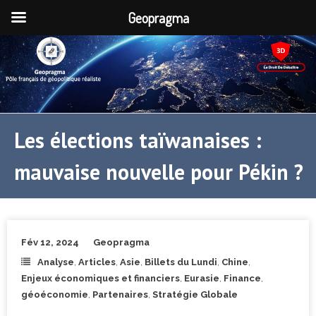
Geopragma
Les élections taïwanaises :
mauvaise nouvelle pour Pékin ?
Fév 12, 2024
Geopragma
Analyse
,
Articles
,
Asie
,
Billets du Lundi
,
Chine
,
Enjeux économiques et financiers
,
Eurasie
,
Finance
,
géoéconomie
,
Partenaires
,
Stratégie Globale