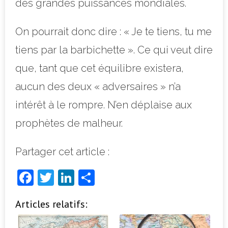
des grandes puissances mondiales.
On pourrait donc dire : « Je te tiens, tu me
tiens par la barbichette ». Ce qui veut dire
que, tant que cet équilibre existera,
aucun des deux « adversaires » n’a
intérêt à le rompre. N’en déplaise aux
prophètes de malheur.
Partager cet article :
F
T
Li
P
a
w
n
ar
Articles relatifs:
c
it
k
ta
e
t
e
g