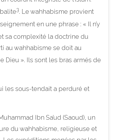
3
balite
. Le wahhabisme provient
eignement en une phrase : « Il n’y
et sa complexité la doctrine du
erti au wahhabisme se doit au
e Dieu ». Ils sont les bras armés de
ui les sous-tendait a perduré et
re Muhammad Ibn Sa’ud (Saoud), un
ure du wahhabisme, religieuse et