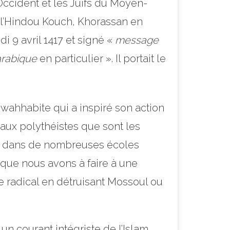
Occident et les Juifs du Moyen-
e l’Hindou Kouch, Khorassan en
 9 avril 1417 et signé «
message
arabique
en particulier ». Il portait le
 wahhabite qui a inspiré son action
t aux polythéistes que sont les
née dans de nombreuses écoles
que nous avons à faire à une
me radical en détruisant Mossoul ou
 courant intégriste de l’Islam.