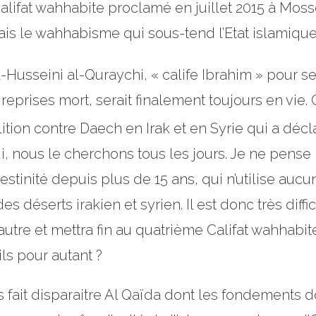
alifat wahhabite proclamé en juillet 2015 à Mosso
 Mais le wahhabisme qui sous-tend l’Etat islamique
Husseini al-Quraychi, « calife Ibrahim » pour se
reprises mort, serait finalement toujours
en vie
.
on contre Daech en Irak et en Syrie qui a décla
, nous le cherchons tous les jours. Je ne pense p
stinité depuis plus de 15 ans, qui n’utilise auc
 déserts irakien et syrien. Il est donc très diffic
’autre et mettra fin au quatrième Califat wahhabit
ils pour autant ?
s fait disparaitre Al Qaïda dont les fondements 