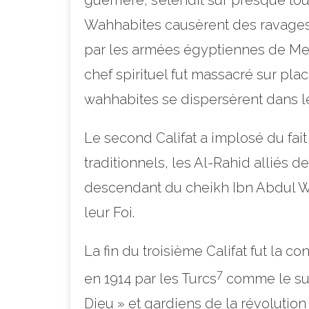
guerrière, s’étendit sur presque to
Wahhabites causèrent des ravages a
par les armées égyptiennes de Meh
chef spirituel fut massacré sur plac
wahhabites se dispersèrent dans l
Le second Califat a implosé du fait
traditionnels, les Al-Rahid alliés 
descendant du cheikh Ibn Abdul Wa
leur Foi.
La fin du troisième Califat fut la 
7
en 1914 par les Turcs
comme le suze
Dieu » et gardiens de la révolutio