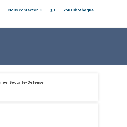
Nous contacter
3D
YouTubothèque
anée
,
Sécurité-Défense