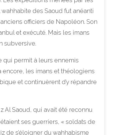
18. Les expéditions menées par les
t wahhabite des Saoud fut anéanti
anciens officiers de Napoléon. Son
stanbul et exécuté. Mais les imans
n subversive.
Ce qui permit à leurs ennemis
Là encore, les imans et théologiens
bique et continuèrent d’y répandre
iz Al Saoud, qui avait été reconnu
taient ses guerriers, « soldats de
ziz de s’éloigner du wahhabisme