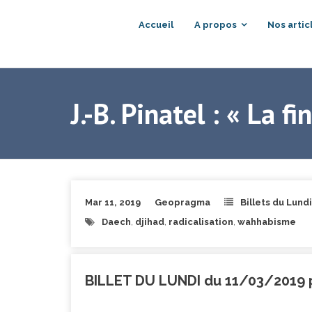
Accueil
A propos
Nos artic
J.-B. Pinatel : « La f
Mar 11, 2019
Geopragma
Billets du Lundi
Daech
,
djihad
,
radicalisation
,
wahhabisme
BILLET DU LUNDI du 11/03/2019 p