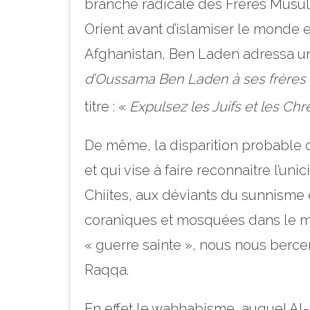
branche radicale des Frères Musulm
Orient avant d’islamiser le monde 
Afghanistan, Ben Laden adressa un 
d’Oussama Ben Laden à ses frères 
titre : «
Expulsez les Juifs et les Ch
De même, la disparition probable d
et qui vise à faire reconnaitre l’un
Chiites, aux déviants du sunnisme 
coraniques et mosquées dans le m
« guerre sainte », nous nous bercer
Raqqa.
En effet le wahhabisme, auquel Al-