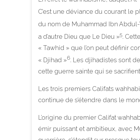
C’est une déviance du courant le pl
du nom de Muhammad Ibn Abdu
5
a d’autre Dieu que Le Dieu »
. Cett
« Tawhid » que l’on peut définir co
6
« Djihad »
. Les djihadistes sont d
cette guerre sainte qui se sacrifient 
Les trois premiers Califats wahhabi
continue de s’étendre dans le mo
L’origine du premier Califat wahha
émir puissant et ambitieux, avec