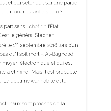
ul et qui s’étendait sur une partie
 a-t-il pour autant disparu ?
1
s partisans
,
chef de l’État
C’est le
général Stephen
er
ré le 1
septembre 2018 lors d’un
as qu’il soit mort »
. Al-Baghdadi
un moyen électronique et qui est
ile à éliminer. Mais il est probable
e. La doctrine wahhabite et le
doctrinaux sont proches de la