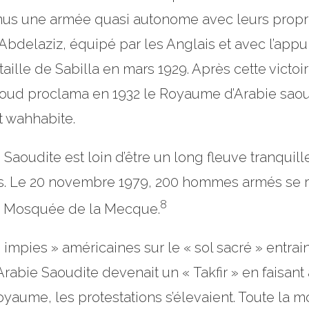
enus une armée quasi autonome avec leurs propre
bdelaziz, équipé par les Anglais et avec l’appui
ataille de Sabilla en mars 1929. Après cette victoi
Saoud proclama en 1932 le Royaume d’Arabie saoudi
at wahhabite.
aoudite est loin d’être un long fleuve tranquille 
les. Le 20 novembre 1979, 200 hommes armés se
8
de Mosquée de la Mecque.
impies » américaines sur le « sol sacré » entrain
Arabie Saoudite devenait un « Takfir » en faisan
 Royaume, les protestations s’élevaient. Toute l