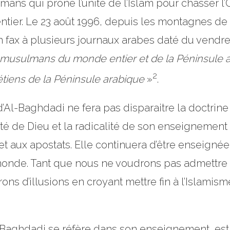
ans qui prône l’unité de l’Islam pour chasser l’
entier. Le 23 août 1996, depuis les montagnes d
fax à plusieurs journaux arabes daté du vendredi
musulmans du monde entier et de la Péninsule 
2
rétiens de la Péninsule
arabique
»
.
’Al-Baghdadi ne fera pas disparaitre la doctrine
icité de Dieu et la radicalité de son enseignemen
et aux apostats. Elle continuera d’être enseig
onde. Tant que nous ne voudrons pas admettre 
ons d’illusions en croyant mettre fin à l’Islamis
Baghdadi se réfère dans son enseignement, est un