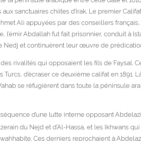
ute la péninsule arabique entre cette date et 18
ux sanctuaires chiites d’Irak. Le premier Califa
met Ali appuyées par des conseillers français, 
e, l’émir Abdallah fut fait prisonnier, conduit à I
e Nedj et continuèrent leur œuvre de prédicatio
 des rivalités qui opposaient les fils de Faysal. 
des Turcs, d’écraser ce deuxième califat en 1891. 
hab se réfugièrent dans toute la péninsule ara
conséquence d’une lutte interne opposant Abdelaz
rain du Nejd et d’Al-Hassa, et les Ikhwans qui é
n wahhabite. Ces derniers reprochaient à Abdela