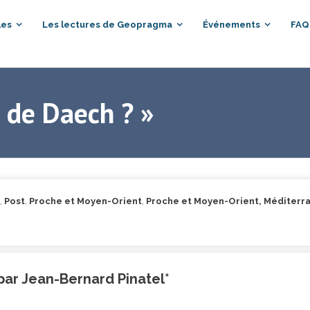
les
Les lectures de Geopragma
Événements
FAQ
in de Daech ? »
,
Post
,
Proche et Moyen-Orient
,
Proche et Moyen-Orient, Méditerr
ar Jean-Bernard Pinatel*