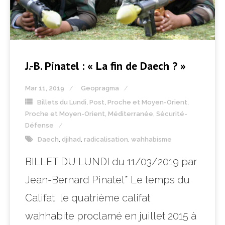
J.-B. Pinatel : « La fin de Daech ? »
Mar 11, 2019
Geopragma
Billets du Lundi
,
Post
,
Proche et Moyen-Orient
,
Proche et Moyen-Orient, Méditerranée
,
Sécurité-
Défense
Daech
,
djihad
,
radicalisation
,
wahhabisme
BILLET DU LUNDI du 11/03/2019 par
Jean-Bernard Pinatel* Le temps du
Califat, le quatrième califat
wahhabite proclamé en juillet 2015 à