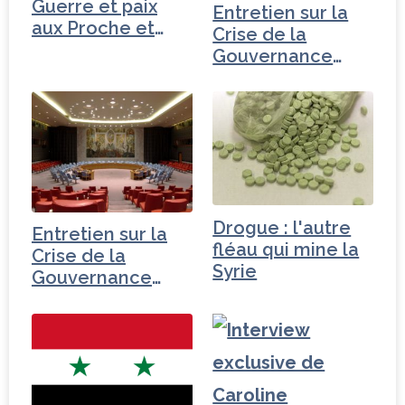
k
Guerre et paix
Entretien sur la
aux Proche et
Crise de la
Moyen-Orient
Gouvernance
mondiale -
Turquie
Drogue : l'autre
Entretien sur la
fléau qui mine la
Crise de la
Syrie
Gouvernance
mondiale - Iran