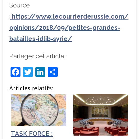
Source
:
https://www.lecourrierderussie.com/
opinions/2018/09/petites-grandes-
batailles-idlib-syrie/
Partager cet article :
F
T
Li
P
a
w
n
ar
Articles relatifs:
c
it
k
ta
e
t
e
g
b
e
dI
e
o
r
n
r
o
TASK FORCE :