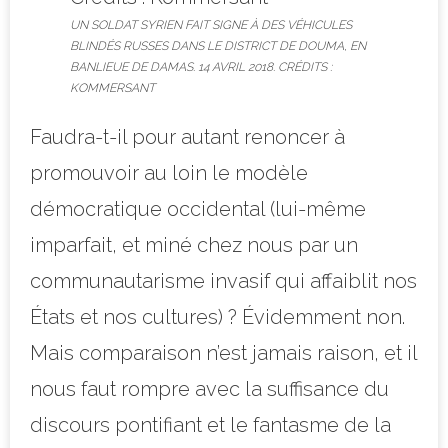
UN SOLDAT SYRIEN FAIT SIGNE À DES VÉHICULES
BLINDÉS RUSSES DANS LE DISTRICT DE DOUMA, EN
BANLIEUE DE DAMAS. 14 AVRIL 2018. CRÉDITS :
KOMMERSANT
Faudra-t-il pour autant renoncer à
promouvoir au loin le modèle
démocratique occidental (lui-même
imparfait, et miné chez nous par un
communautarisme invasif qui affaiblit nos
États et nos cultures) ? Évidemment non.
Mais comparaison n’est jamais raison, et il
nous faut rompre avec la suffisance du
discours pontifiant et le fantasme de la