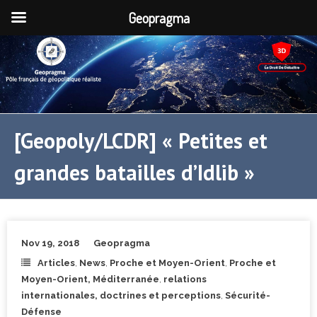
Geopragma
[Geopoly/LCDR] « Petites et
grandes batailles d’Idlib »
Nov 19, 2018
Geopragma
Articles
,
News
,
Proche et Moyen-Orient
,
Proche et
Moyen-Orient, Méditerranée
,
relations
internationales, doctrines et perceptions
,
Sécurité-
Défense