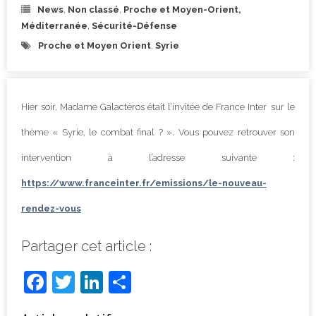
News
,
Non classé
,
Proche et Moyen-Orient,
Méditerranée
,
Sécurité-Défense
Proche et Moyen Orient
,
Syrie
Hier soir,
Madame Galactéros
étai
t
l’invitée
de
France
Inter
sur le
thème « Syrie, le combat final ? ». Vous pouvez retrouver
s
on
intervention à l’adresse suivante :
https://www.franceinter.fr/emissions/le-nouveau-
rendez-vous
Partager cet article :
F
T
Li
P
a
w
n
ar