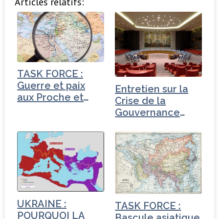
Articles relatifs:
c
it
k
ta
e
t
e
g
b
e
dI
e
o
r
n
r
o
TASK FORCE :
k
Guerre et paix
Entretien sur la
aux Proche et
Crise de la
Moyen-Orient
Gouvernance
mondiale -
Turquie
UKRAINE :
TASK FORCE :
POURQUOI LA
Bascule asiatique