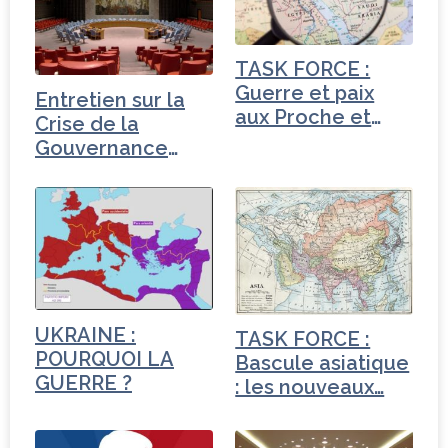
o
r
n
r
o
TASK FORCE :
k
Guerre et paix
Entretien sur la
aux Proche et
Crise de la
Moyen-Orient
Gouvernance
mondiale -
Turquie
UKRAINE :
TASK FORCE :
POURQUOI LA
Bascule asiatique
GUERRE ?
: les nouveaux…