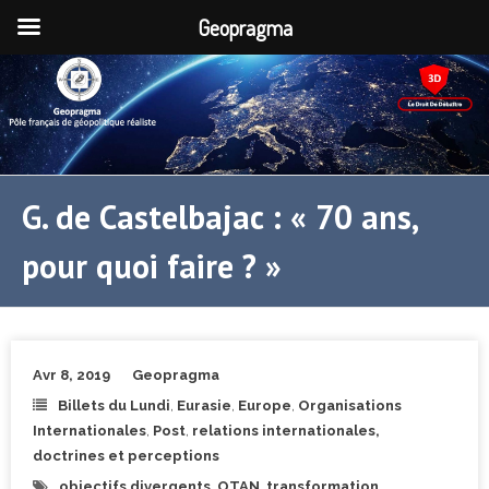
Geopragma
G. de Castelbajac : « 70 ans,
pour quoi faire ? »
Avr 8, 2019
Geopragma
Billets du Lundi
,
Eurasie
,
Europe
,
Organisations
Internationales
,
Post
,
relations internationales,
doctrines et perceptions
objectifs divergents
,
OTAN
,
transformation