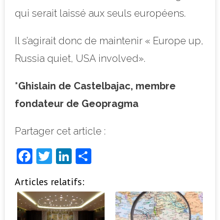
qui serait laissé aux seuls européens.
Il s’agirait donc de maintenir « Europe up,
Russia quiet, USA involved».
*Ghislain de Castelbajac, membre
fondateur de Geopragma
Partager cet article :
F
T
Li
P
a
w
n
ar
Articles relatifs:
c
it
k
ta
e
t
e
g
b
e
dI
e