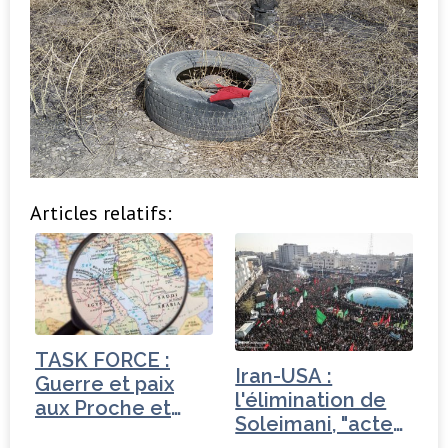
Articles relatifs:
TASK FORCE :
Iran-USA :
Guerre et paix
l'élimination de
aux Proche et
Soleimani, "acte
Moyen-Orient
de…