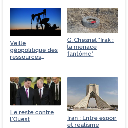
G. Chesnel "Irak :
Veille
la menace
géopolitique des
fantôme"
ressources
énergétiques
Le reste contre
Iran : Entre espoir
l'Ouest
et réalisme