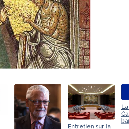
La
Ca
ba
Entretien sur la
av