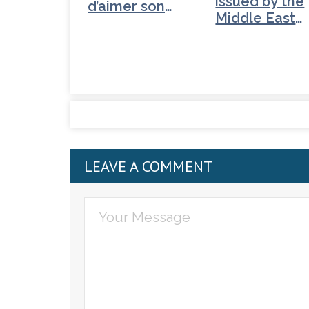
issued by the
d’aimer son
Middle East
prochain…
Council of…
LEAVE A COMMENT