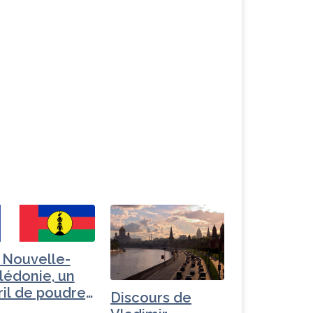
 Nouvelle-
lédonie, un
ril de poudre,
Discours de
ec les…