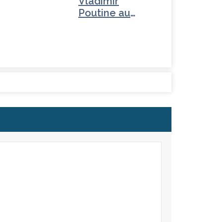
Vladimir
Poutine au
Parlement :
Retour…