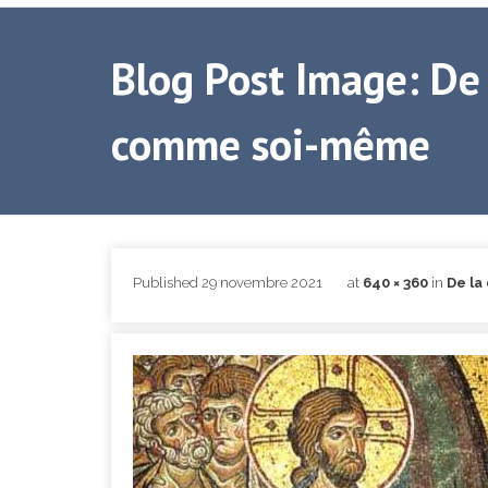
Blog Post Image: De 
comme soi-même
Published
29 novembre 2021
at
640 × 360
in
De la