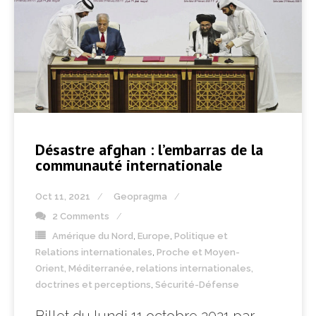
Désastre afghan : l’embarras de la
communauté internationale
Oct 11, 2021
Geopragma
2 Comments
Amérique du Nord
,
Europe
,
Politique et
Relations internationales
,
Proche et Moyen-
Orient, Méditerranée
,
relations internationales,
doctrines et perceptions
,
Sécurité-Défense