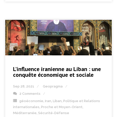
L’influence iranienne au Liban : une
conquête économique et sociale
Sep 28, 2021
Geopragma
2 Comments
géoéconomie
,
Iran
,
Liban
,
Politique et Relations
internationales
,
Proche et Moyen-Orient,
Méditerranée
,
Sécurité-Défense