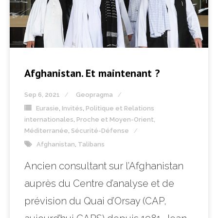
Afghanistan. Et maintenant ?
Sep 6, 2021
Geopragma
Eurasie
,
Invités
,
Politique et Relations
internationales
,
Proche et Moyen-Orient,
Méditerranée
,
Sécurité-Défense
Afghanistan
,
Talibans
Ancien consultant sur l’Afghanistan
auprès du Centre d’analyse et de
prévision du Quai d’Orsay (CAP,