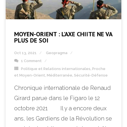
MOYEN-ORIENT : L’AXE CHIITE NE VA
PLUS DE SOI
Oct 13, 2021
Geopragma
1 Comment
Politique et Relations internationales
,
Proche
et Moyen-Orient, Méditerranée
,
Sécurité-Défense
Chronique internationale de Renaud
Girard parue dans le Figaro le 12
octobre 2021 Il y a encore deux
ans, les Gardiens de la Révolution se