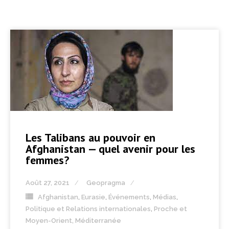
Les Talibans au pouvoir en
Afghanistan — quel avenir pour les
femmes?
Août 27, 2021
Geopragma
Afghanistan
,
Eurasie
,
Événements
,
Médias
,
Politique et Relations internationales
,
Proche et
Moyen-Orient, Méditerranée