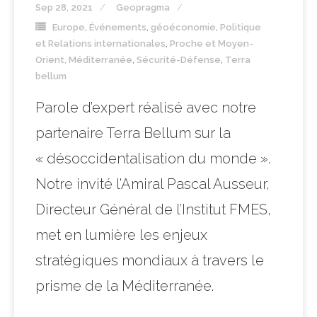
Sep 28, 2021
Geopragma
Europe
,
Événements
,
géoéconomie
,
Politique
et Relations internationales
,
Proche et Moyen-
Orient, Méditerranée
,
Sécurité-Défense
,
Terra
bellum
Parole d’expert réalisé avec notre
partenaire Terra Bellum sur la
« désoccidentalisation du monde ».
Notre invité l’Amiral Pascal Ausseur,
Directeur Général de l’Institut FMES,
met en lumière les enjeux
stratégiques mondiaux à travers le
prisme de la Méditerranée.