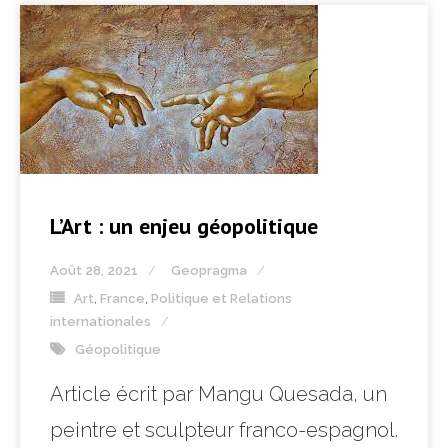
L’Art : un enjeu géopolitique
Août 28, 2021
Geopragma
Art
,
France
,
Politique et Relations
internationales
Géopolitique
Article écrit par Mangu Quesada, un
peintre et sculpteur franco-espagnol.