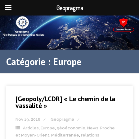
Geopragma
Catégorie :
Europe
[Geopoly/LCDR] « Le chemin de la
vassalité »
Nov 19, 2018
Geopragma
Articles
,
Europe
,
géoéconomie
,
News
,
Proche
et Moyen-Orient, Méditerranée
,
relations