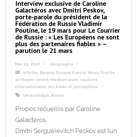
Interview exclusive de Caroline
Galactéros avec Dmitri Peskov,
porte-parole du président de la
Fédération de Russie Vladimir
Poutine, le 19 mars pour Le Courrier
de Russie : « Les Européens ne sont
plus des partenaires fiables » –
parution le 21 mars
Mar 22, 2018
Geopragma
Articles
,
Eurasie
,
Europe
,
France
,
News
,
Proche
et Moyen-Orient, Méditerranée
,
relations
internationales, doctrines et perceptions
Géopolitique
,
Russie
Propos recueillis par Caroline
Galacteros.
Dmitri Sergueïevitch Peskov est l’un