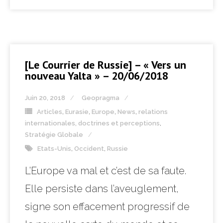
[Le Courrier de Russie] – « Vers un
nouveau Yalta » – 20/06/2018
Juin 20, 2018
Geopragma
Articles
,
Eurasie
,
Europe
,
News
,
relations
internationales, doctrines et perceptions
,
Stratégie Globale
Etats-Unis
,
Occident
,
Russie
L’Europe va mal et c’est de sa faute.
Elle persiste dans l’aveuglement,
signe son effacement progressif de