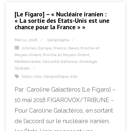
[Le Figaro] – « Nucléaire iranien :
« La sortie des Etats-Unis est une
chance pour la France » »
Mai 14, 2018
Geopragma
Articles
,
Europe
,
France
,
News
,
Proche et
Moyen-Orient
,
Proche et Moyen-Orient,
Méditerranée
,
Sécurité-Défense
,
Stratégie
Globale
Etats-Unis
,
Géopolitique
,
Iran
Par Caroline Galactéros [Le Figaro] –
10 mai 2018 FIGAROVOX/TRIBUNE –
Pour Caroline Galactéros, en sortant
de l’accord sur le nucléaire iranien,