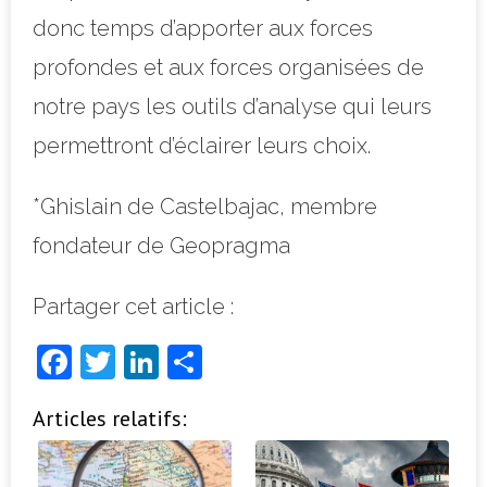
donc temps d’apporter aux forces
profondes et aux forces organisées de
notre pays les outils d’analyse qui leurs
permettront d’éclairer leurs choix.
*Ghislain de Castelbajac, membre
fondateur de Geopragma
Partager cet article :
F
T
Li
P
a
w
n
ar
Articles relatifs:
c
it
k
ta
e
t
e
g