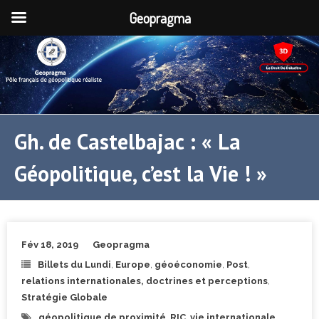
Geopragma
Gh. de Castelbajac : « La
Géopolitique, c’est la Vie ! »
Fév 18, 2019
Geopragma
Billets du Lundi
,
Europe
,
géoéconomie
,
Post
,
relations internationales, doctrines et perceptions
,
Stratégie Globale
géopolitique de proximité
,
RIC
,
vie internationale