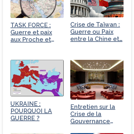
b
e
dI
e
o
r
n
r
o
Crise de Taïwan :
TASK FORCE :
k
Guerre ou Paix
Guerre et paix
entre la Chine et…
aux Proche et
Moyen-Orient
UKRAINE :
Entretien sur la
POURQUOI LA
Crise de la
GUERRE ?
Gouvernance
mondiale -