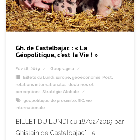
Gh. de Castelbajac : « La
Géopolitique, c’est la Vie ! »
Fév 18, 2019
Geopragma
Billets du Lundi
,
Europe
,
géoéconomie
,
Post
,
relations internationales, doctrines et
perceptions
,
Stratégie Globale
géopolitique de proximité
,
RIC
,
vie
internationale
BILLET DU LUNDI du 18/02/2019 par
Ghislain de Castelbajac* Le