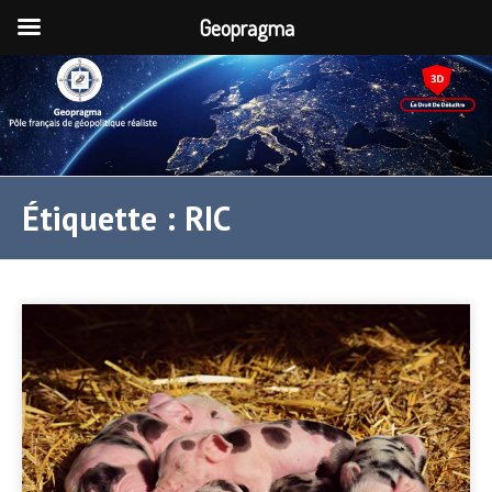
Geopragma
Étiquette :
RIC