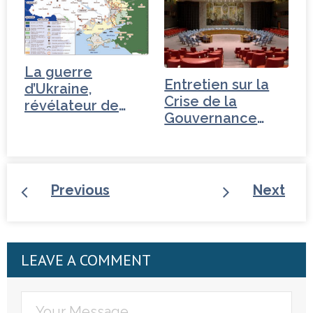
La guerre
Entretien sur la
d’Ukraine,
Crise de la
révélateur de
Gouvernance
l’incompétence…
mondiale -
Tchéquie
Previous
Next
LEAVE A COMMENT