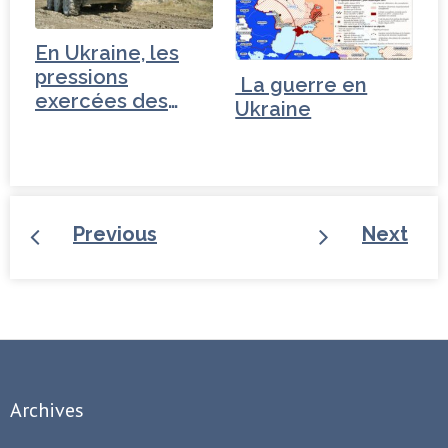
En Ukraine, les
pressions
La guerre en
exercées des
Ukraine
anglo-saxons…
Previous
Next
Archives