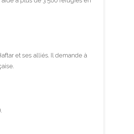
aide à plus de 3 500 réfugiés en
aftar et ses alliés. Il demande à
çaise.
.