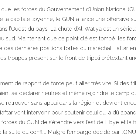
s que les forces du Gouvernement d’Union National (GU
t de la capitale libyenne, le GUN a lancé une offensive s
ns l’Ouest du pays. La chute d’Al-Watiya est un sérieu
s au sud. Maintenant que ce point clé est tombé, les f
e des dernières positions fortes du maréchal Haftar en 
ses troupes présent sur le front de tripoli prétextant
ement de rapport de force peut aller très vite. Si des 
raient se déclarer neutres et même rejoindre le camp du
 se retrouver sans appui dans la région et devront en
tar vont intervenir pour soutenir celui qui a dû abandon
 forces du GUN de s’étendre vers l’est de Libye et la f
e la suite du conflit. Malgré l’embargo décidé par l’ON