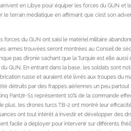
 arrivent en Libye pour équiper les forces du GUN et le
r le terrain médiatique en affirmant que c’est son adve
es forces du GUN ont saisi le matériel militaire abando
 les armes trouvées seront montrées au Conseil de s
que pas d’ironie sachant que la Turquie est elle auss
es du GUN. En entrant dans la base, les soldats sont 
brication russe et auraient été livrés aux troupes du m
été détruits par des frappes aériennes un peu partout su
 cinq Pantzir-S1 représentent 10% de la commande effe
de plus, les drones turcs TB-2 ont montré leur efficacit
nces ont tout intérêt à investir et développer des d
ment facile à déployer pour intervenir sur différents th