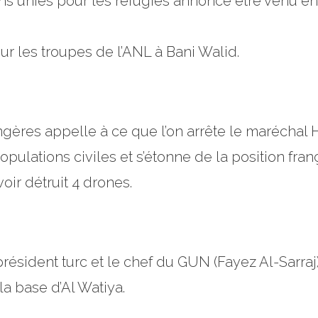
s unies pour les réfugiés annonce être venu en 
 les troupes de l’ANL à Bani Walid.
angères appelle à ce que l’on arrête le maréchal H
pulations civiles et s’étonne de la position fran
oir détruit 4 drones.
résident turc et le chef du GUN (Fayez Al-Sarraj)
 base d’Al Watiya.