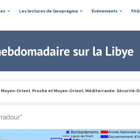
les
Les lectures de Geopragma
Événements
FAQ
hebdomadaire sur la Libye
t Moyen-Orient
,
Proche et Moyen-Orient, Méditerranée
,
Sécurité-
rradour*