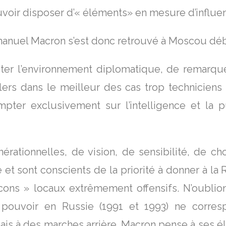
voir disposer d’« éléments» en mesure d’influenc
uel Macron s’est donc retrouvé à Moscou débu
er l’environnement diplomatique, de remarqu
llers dans le meilleur des cas trop techniciens
er exclusivement sur l’intelligence et la p
tionnelles, de vision, de sensibilité, de ch
e et sont conscients de la priorité à donner à la R
cons » locaux extrêmement offensifs. N’oublio
pouvoir en Russie (1991 et 1993) ne corres
 mais à des marches arrière. Macron pense à ses é