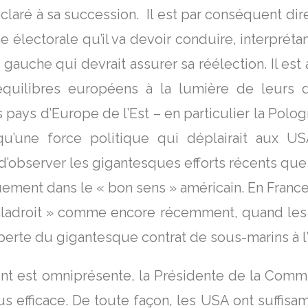
claré à sa succession. Il est par conséquent di
électorale qu’il va devoir conduire, interprétant
 gauche qui devrait assurer sa réélection. Il es
équilibres européens à la lumière de leurs d
pays d’Europe de l’Est – en particulier la Polog
 qu’une force politique qui déplairait aux 
 d’observer les gigantesques efforts récents que G
quement dans le « bon sens » américain. En France
maladroit » comme encore récemment, quand les
a perte du gigantesque contrat de sous-marins à l’
est omniprésente, la Présidente de la Commi
us efficace. De toute façon, les USA ont suffisa