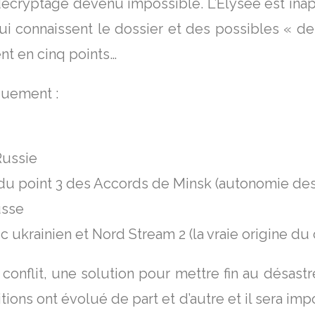
décryptage devenu impossible. L’Elysée est inap
ui connaissent le dossier et des possibles « de
ent en cinq points…
quement :
Russie
du point 3 des Accords de Minsk (autonomie des
usse
 ukrainien et Nord Stream 2 (la vraie origine du c
nflit, une solution pour mettre fin au désastr
itions ont évolué de part et d’autre et il sera im