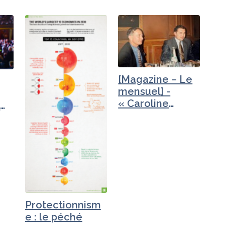
[Magazine – Le
mensuel] -
« Caroline
e
Galactéros,…
Protectionnism
e : le péché