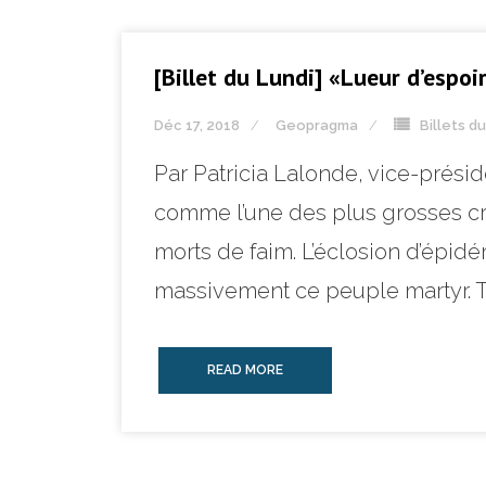
[Billet du Lundi] «Lueur d’espoi
Déc 17, 2018
Geopragma
Billets d
Par Patricia Lalonde, vice-prési
comme l’une des plus grosses cri
morts de faim. L’éclosion d’épid
massivement ce peuple martyr. To
READ MORE