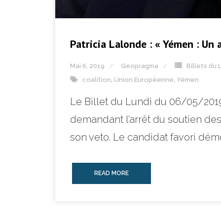
Patricia Lalonde : « Yémen : Un 
Mai 6, 2019
Geopragma
Billets du 
coalition
,
Union Européenne
,
Yémen
Le Billet du Lundi du 06/05/2019
demandant l’arrêt du soutien de
son veto. Le candidat favori démo
READ MORE