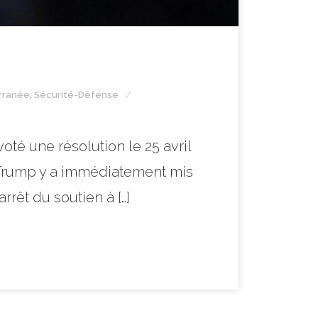
rranée
,
Sécurité-Défense
té une résolution le 25 avril
t Trump y a immédiatement mis
rêt du soutien à […]