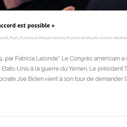
accord est possible »
Lundi
,
Post
,
Proche et Moyen-Orient
,
Proche et Moyen-Orient, Médite
, par Patricia Lalonde* Le Congrès américain a vo
s Etats-Unis à la guerre du Yémen. Le présiden
crate Joe Biden vient à son tour de demander l’ar