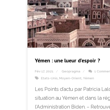
Yémen : une lueur d’espoir ?
Fév 17, 2021
Geopragma
1 Comme
Etats-Unis
,
Moyen-Orient
,
Yémen
Les Points d’actu par Patricia L
situation au Yémen et dans la ré
l’Administration Biden. – Retrou