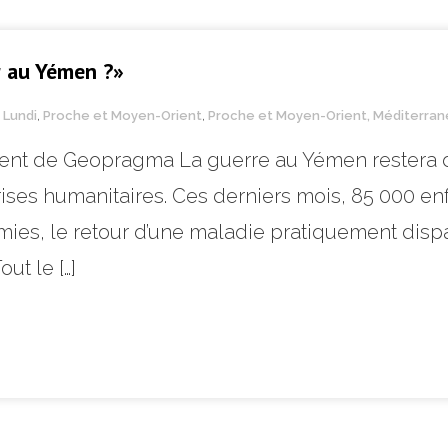
r au Yémen ?»
u Lundi
,
Proche et Moyen-Orient
,
Proche et Moyen-Orient, Méditerra
dent de Geopragma La guerre au Yémen restera da
ses humanitaires. Ces derniers mois, 85 000 en
émies, le retour d’une maladie pratiquement disp
ut le […]