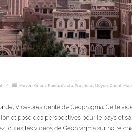
nt
Moyen-Orient
,
Points d'actu
,
Proche et Moyen-Orient, Méd
alonde, Vice-présidente de Geopragma. Cette vidé
gion et pose des perspectives pour le pays et sa 
vez toutes les vidéos de Geopragma sur notre ch