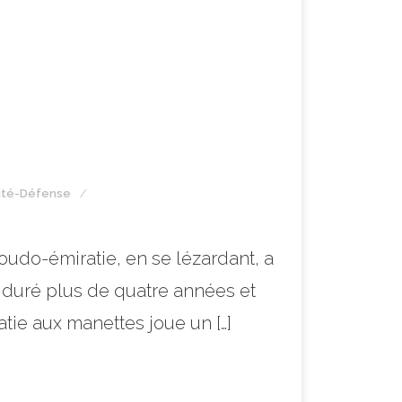
ité-Défense
oudo-émiratie, en se lézardant, a
 duré plus de quatre années et
atie aux manettes joue un […]