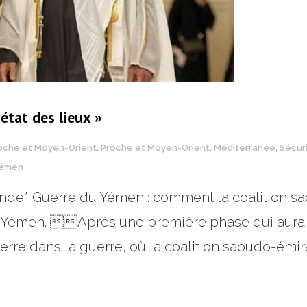
 état des lieux »
oche et Moyen-Orient
,
Proche et Moyen-Orient, Méditerranée
,
Sécur
émen
londe* Guerre du Yémen : comment la coalition sa
au Yémen. Après une première phase qui aura
uerre dans la guerre, où la coalition saoudo-émir