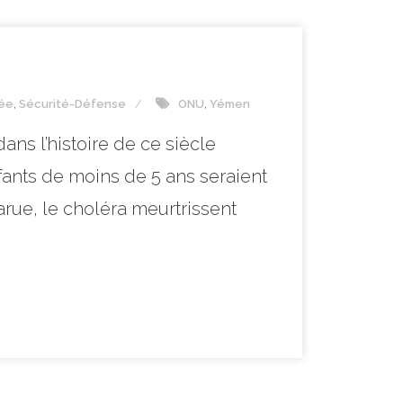
née
,
Sécurité-Défense
ONU
,
Yémen
ns l’histoire de ce siècle
fants de moins de 5 ans seraient
arue, le choléra meurtrissent