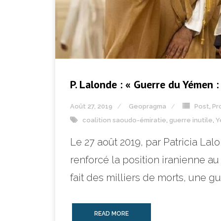
P. Lalonde : « Guerre du Yémen :
Août 27, 2019
Geopragma
Post
,
Pr
coalition saoudo-émiratie
,
guerre inutile
,
Y
Le 27 août 2019, par Patricia La
renforcé la position iranienne 
fait des milliers de morts, une g
READ MORE