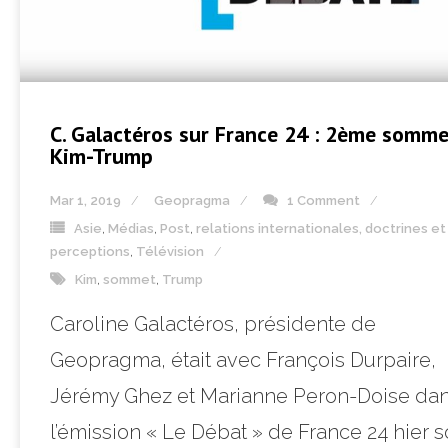
C. Galactéros sur France 24 : 2ème somm
Kim-Trump
Mar 1, 2019
Geopragma
1 Comment
Asie
,
Médias
,
Post
,
relations internationales, doctrines et
perceptions
,
Télévision
Kim
,
sommet
,
Trump
Caroline Galactéros, présidente de
Geopragma, était avec François Durpaire,
Jérémy Ghez et Marianne Peron-Doise da
l’émission « Le Débat » de France 24 hier so