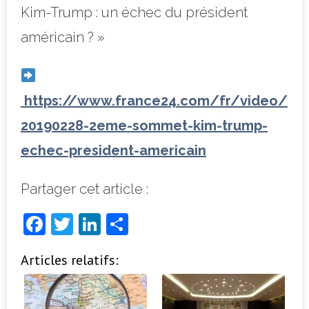
Kim-Trump : un échec du président
américain ? »
https://www.france24.com/fr/video/
20190228-2eme-sommet-kim-trump-
echec-president-americain
Partager cet article :
F
T
Li
P
a
w
n
ar
Articles relatifs:
c
it
k
ta
e
t
e
g