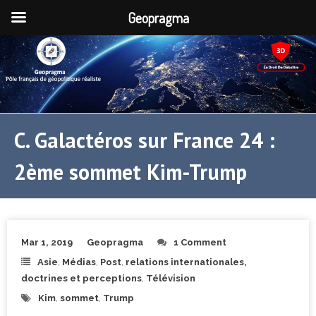
Geopragma
C. Galactéros sur France 24 :
2ème sommet Kim-Trump
Mar 1, 2019
Geopragma
1 Comment
Asie
,
Médias
,
Post
,
relations internationales,
doctrines et perceptions
,
Télévision
Kim
,
sommet
,
Trump