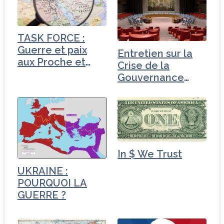
b
e
dI
e
o
r
n
r
o
TASK FORCE :
k
Guerre et paix
Entretien sur la
aux Proche et
Crise de la
Moyen-Orient
Gouvernance
mondiale -
Turquie
In $ We Trust
UKRAINE :
POURQUOI LA
GUERRE ?