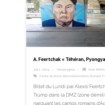
A. Feertchak « Téhéran, Pyongya
Juil 1, 2019
Geopragma
Asie
,
Billet
Corée du Nord
,
dénucléarisation
,
Donald T
Billet du Lundi par Alexis Feert
Trump dans la DMZ (zone démilita
narguant les camps romains d’Aq