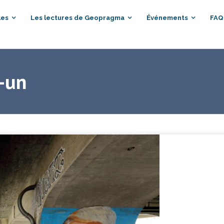
les
Les lectures de Geopragma
Événements
FAQ
-un