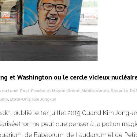
ng et Washington ou le cercle vicieux nucléair
s du Lundi
,
Post
,
Proche et Moyen-Orient, Méditerranée
,
Sécurité-Dé
rump
,
Etats-Unis
,
Kim Jong-un
chak*, publié le 1er juillet 2019 Quand Kim Jon
risée), on ne peut que penser à la potion magiq
uarium, de Babaorum, de Laudanum et de Petibon