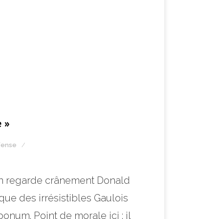
e »
fense
g-un regarde crânement Donald
ue des irrésistibles Gaulois
um. Point de morale ici : il