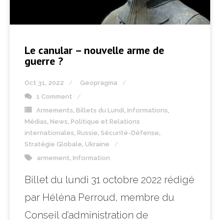
Le canular – nouvelle arme de
guerre ?
Oct 31, 2022
Geopragma
1 Comment
Armements
,
Billets du Lundi
,
Informations
,
Médias
,
News
,
Politique et Relations
internationales
,
Russie
,
Sécurité-Défense
,
Stratégie Globale
,
Ukraine
armement
,
Information
Billet du lundi 31 octobre 2022 rédigé
par Héléna Perroud, membre du
Conseil d’administration de