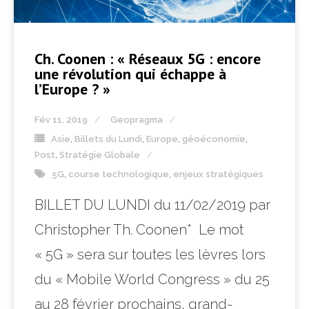
Ch. Coonen : « Réseaux 5G : encore
une révolution qui échappe à
l’Europe ? »
Fév 11, 2019
Geopragma
Asie
,
Billets du Lundi
,
Europe
,
géoéconomie
,
Post
,
Stratégie Globale
5G
,
course technologique
,
enjeux stratégiques
BILLET DU LUNDI du 11/02/2019 par
Christopher Th. Coonen* Le mot
« 5G » sera sur toutes les lèvres lors
du « Mobile World Congress » du 25
au 28 février prochains, grand-