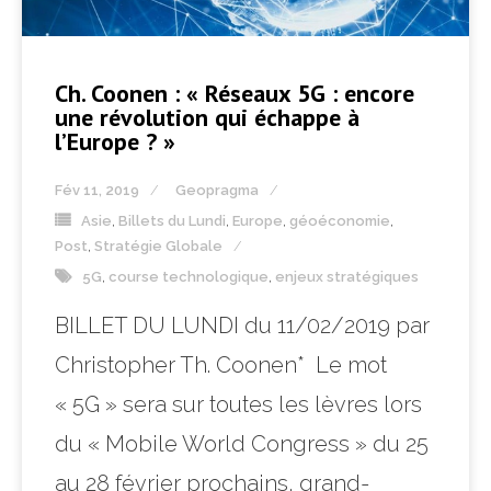
Ch. Coonen : « Réseaux 5G : encore
une révolution qui échappe à
l’Europe ? »
Fév 11, 2019
Geopragma
Asie
,
Billets du Lundi
,
Europe
,
géoéconomie
,
Post
,
Stratégie Globale
5G
,
course technologique
,
enjeux stratégiques
BILLET DU LUNDI du 11/02/2019 par
Christopher Th. Coonen* Le mot
« 5G » sera sur toutes les lèvres lors
du « Mobile World Congress » du 25
au 28 février prochains, grand-