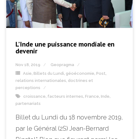
L’Inde une puissance mondiale en
devenir
Nov 18, 2019
Geopragma
Asie
,
Billets du Lundi
,
géoéconomie
,
Post
,
relations internationales, doctrines et
perceptions
croissance
,
facteurs internes
,
France
,
Inde
,
partenariats
Billet du Lundi du 18 novembre 2019,
par le Général (2S) Jean-Bernard