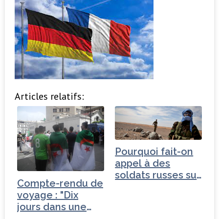
Articles relatifs:
Pourquoi fait-on
appel à des
soldats russes sur
Compte-rendu de
un…
voyage : "Dix
jours dans une
Algérie…