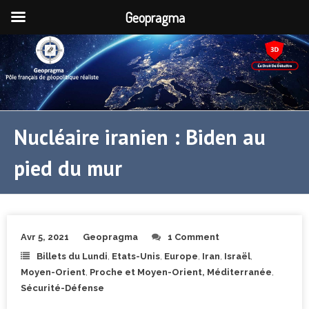
Geopragma
Nucléaire iranien : Biden au
pied du mur
Avr 5, 2021
Geopragma
1 Comment
Billets du Lundi
,
Etats-Unis
,
Europe
,
Iran
,
Israël
,
Moyen-Orient
,
Proche et Moyen-Orient, Méditerranée
,
Sécurité-Défense