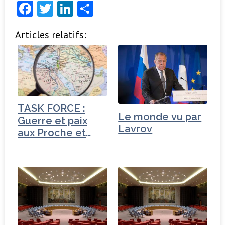
F
T
Li
P
a
w
n
ar
Articles relatifs:
c
it
k
ta
e
t
e
g
b
e
dI
e
o
r
n
r
o
TASK FORCE :
Le monde vu par
k
Guerre et paix
Lavrov
aux Proche et
Moyen-Orient