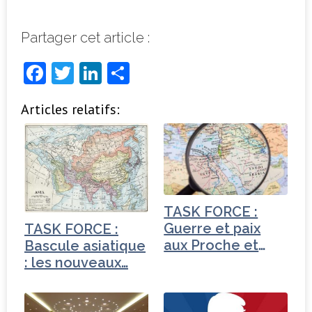
Partager cet article :
F
T
Li
P
a
w
n
ar
Articles relatifs:
c
it
k
ta
e
t
e
g
b
e
dI
e
o
r
n
r
o
TASK FORCE :
k
Guerre et paix
TASK FORCE :
aux Proche et
Bascule asiatique
Moyen-Orient
: les nouveaux…