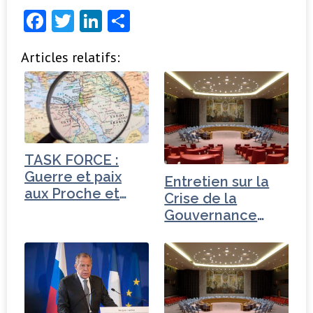
F
T
Li
P
a
w
n
ar
Articles relatifs:
c
it
k
ta
e
t
e
g
b
e
dI
e
o
r
n
r
o
TASK FORCE :
k
Guerre et paix
Entretien sur la
aux Proche et
Crise de la
Moyen-Orient
Gouvernance
mondiale -
Turquie