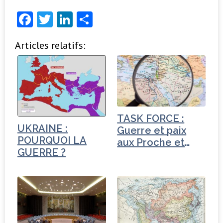
F
T
Li
P
a
w
n
ar
Articles relatifs:
c
it
k
ta
e
t
e
g
b
e
dI
e
o
r
n
r
o
TASK FORCE :
k
UKRAINE :
Guerre et paix
POURQUOI LA
aux Proche et
GUERRE ?
Moyen-Orient