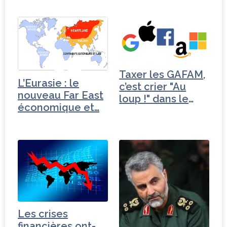
cas chinois
Taxer les GAFAM,
L’Eurasie : le
c’est crier "Au
nouveau Far East
loup !" dans le
économique et…
désert
Les crises
financières ont-