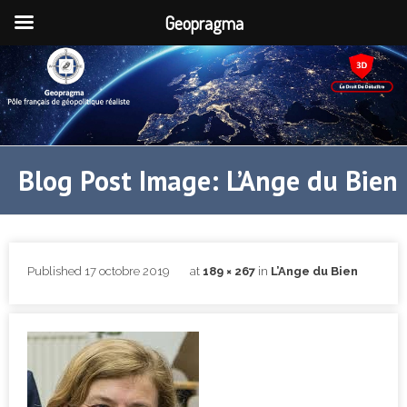
Geopragma
Blog Post Image: L’Ange du Bien
Published
17 octobre 2019
at
189 × 267
in
L’Ange du Bien