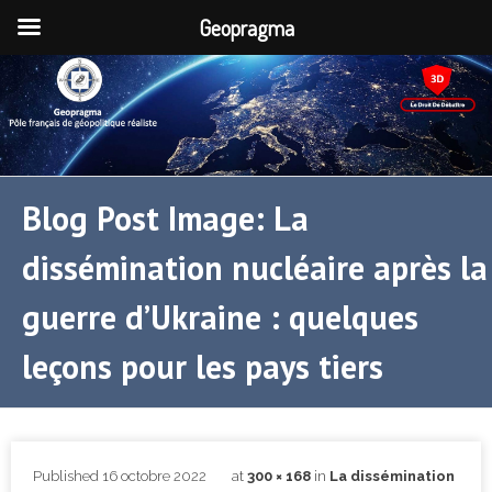
Geopragma
Blog Post Image: La
dissémination nucléaire après la
guerre d’Ukraine : quelques
leçons pour les pays tiers
Published
16 octobre 2022
at
300 × 168
in
La dissémination