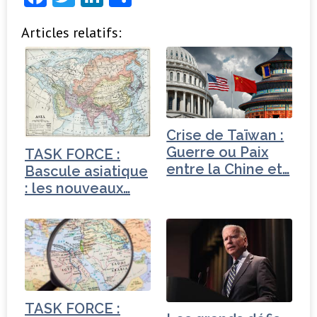
a
w
n
ar
Articles relatifs:
c
it
k
ta
e
t
e
g
b
e
dI
e
o
r
n
r
o
Crise de Taïwan :
k
Guerre ou Paix
TASK FORCE :
entre la Chine et…
Bascule asiatique
: les nouveaux…
TASK FORCE :