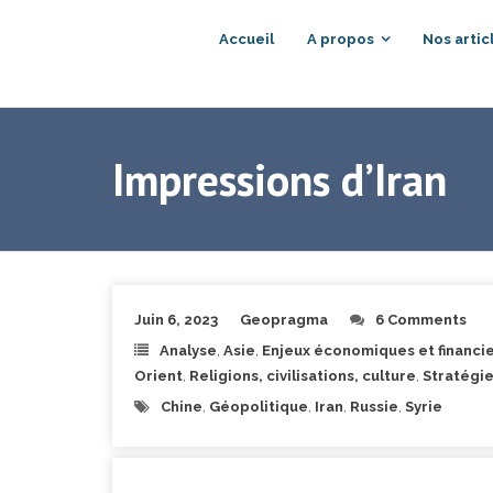
Accueil
A propos
Nos artic
Impressions d’Iran
Juin 6, 2023
Geopragma
6 Comments
Analyse
,
Asie
,
Enjeux économiques et financi
Orient
,
Religions, civilisations, culture
,
Stratégi
Chine
,
Géopolitique
,
Iran
,
Russie
,
Syrie