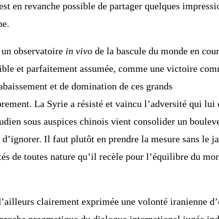
est en
revanche possible de partager quelques impressio
ne.
r un observatoire
in vivo
de la bascule du monde
en cours
ible
et parfaitement assumée, comme une victoire comm
’abaissement et de domination de ces grands
rement. La Syrie a résisté et vaincu l’adversité
qui lui 
udien sous auspices chinois vient consolider un boulev
d’ignorer. Il faut plutôt en prendre la mesure
sans le j
és de toutes nature qu’il recèle pour l’équilibre du mon
 d’ailleurs clairement exprimée une volonté
iranienne d’
roche pragmatique du dialogue international jugée ind