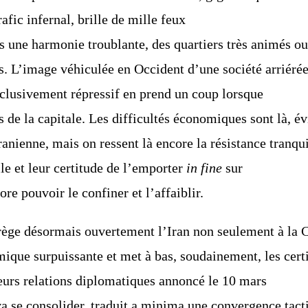
afic infernal, brille de mille feux
s une harmonie troublante, des quartiers très
animés ou 
s.
L’image véhiculée en Occident d’une société arriérée 
xclusivement répressif en prend un coup lorsque
s de la capitale. Les difficultés économiques
sont là, év
ranienne, mais on ressent là encore la résistance tranqu
lle et leur certitude de l’emporter
in fine
sur
re pouvoir le confiner et l’affaiblir.
grège désormais ouvertement l’Iran non seulement
à la C
amique
surpuissante et met à bas, soudainement, les cert
eurs relations diplomatiques annoncé le 10 mars
va se consolider, traduit a minima une
convergence tacti