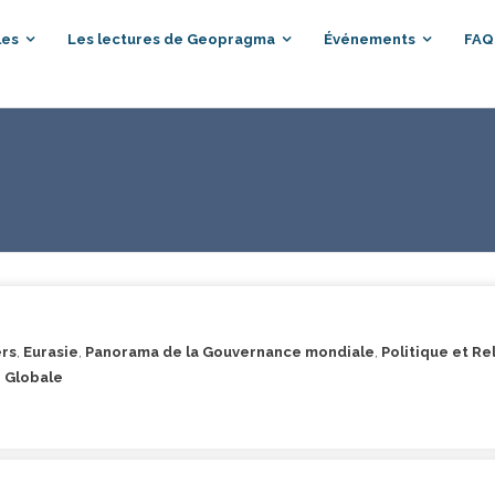
les
Les lectures de Geopragma
Événements
FAQ
ers
,
Eurasie
,
Panorama de la Gouvernance mondiale
,
Politique et Re
e Globale