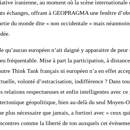
tiative iranienne, au moment où la scène internationale
nts échanges, offrant
à GEOPRAGMA une fenêtre d’obser
rtie du monde dite « non occidentale » mais néanmoins
rdée.
ble qu’aucun européen n’ait daigné y apparaitre de peur
peu fréquentable.
Mise à part la participation, à distanc
autre Think Tank français ni européen n’a en effet acce
ctuelle, volonté
d’ostracisation, indifférence ? Dans tous 
s relations respectueuses et enfin intelligentes avec ce
 tectonique géopolitique, bien au-delà
du seul Moyen-Or
e plus nécessaire que jamais, a fortiori avec « ceux q
encontres comme la liberté de ton auxquels cet
évènemen