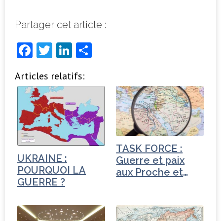
Partager cet article :
F
T
Li
P
a
w
n
ar
Articles relatifs:
c
it
k
ta
e
t
e
g
b
e
dI
e
o
r
n
r
o
TASK FORCE :
k
UKRAINE :
Guerre et paix
POURQUOI LA
aux Proche et
GUERRE ?
Moyen-Orient