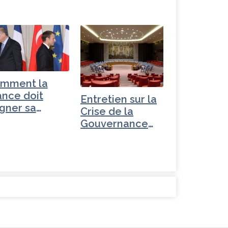
mment la
ance doit
Entretien sur la
gner sa
Crise de la
erre de
Gouvernance
ente…
mondiale -
Russie