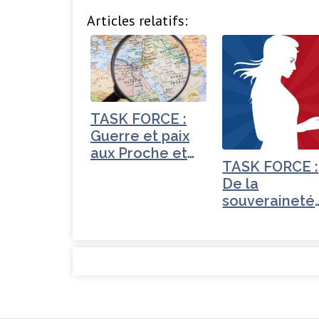
Articles relatifs:
TASK FORCE :
Guerre et paix
aux Proche et
TASK FORCE :
Moyen-Orient
De la
souveraineté
numérique et