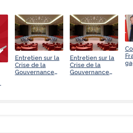
Co
Fr
Entretien sur la
Entretien sur la
ga
Crise de la
Crise de la
Gu
Gouvernance
Gouvernance
Tr
mondiale -
mondiale -
Turquie
Tchéquie
…