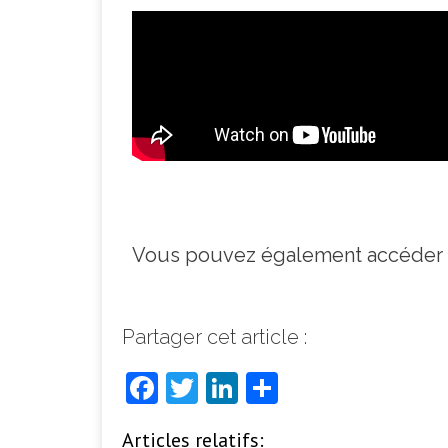
Vous pouvez également accéder 
Partager cet article :
F
T
Li
P
a
w
n
ar
Articles relatifs: