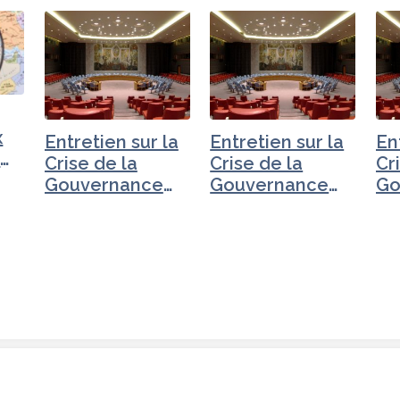
x
Entretien sur la
Entretien sur la
En
t
Crise de la
Crise de la
Cr
t
Gouvernance
Gouvernance
Go
mondiale -
mondiale - Iran
mo
Turquie
Tc