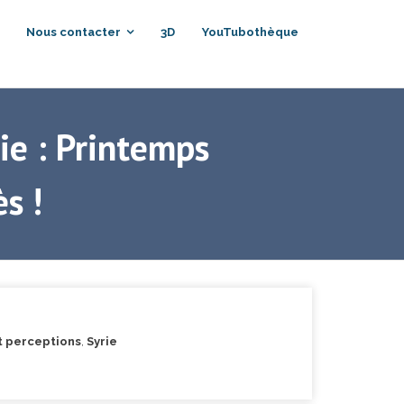
Nous contacter
3D
YouTubothèque
ie : Printemps
s !
et perceptions
,
Syrie