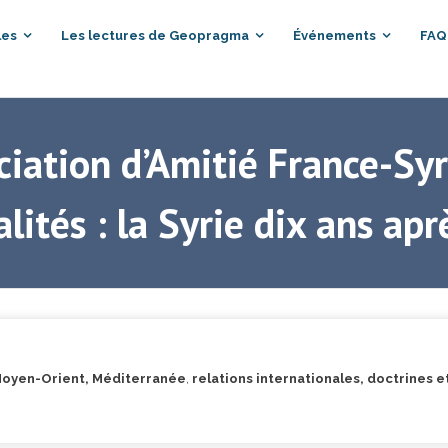
les
Les lectures de Geopragma
Événements
FAQ
ciation d’Amitié France-Syr
lités : la Syrie dix ans aprè
Moyen-Orient, Méditerranée
,
relations internationales, doctrines 