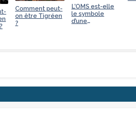
L’OMS est-elle
Comment peut-
t-
le symbole
on être Tigréen
en
d’une
?
 ?
Organisation…