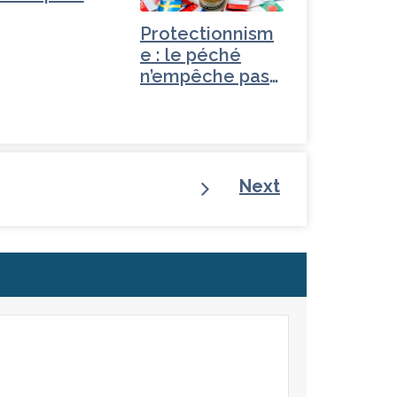
Protectionnism
e : le péché
n’empêche pas
la vertu
Next