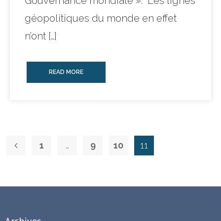
Gouvernance mondiale ». Les lignes
géopolitiques du monde en effet
n’ont […]
READ MORE
1
…
9
10
11
Archives