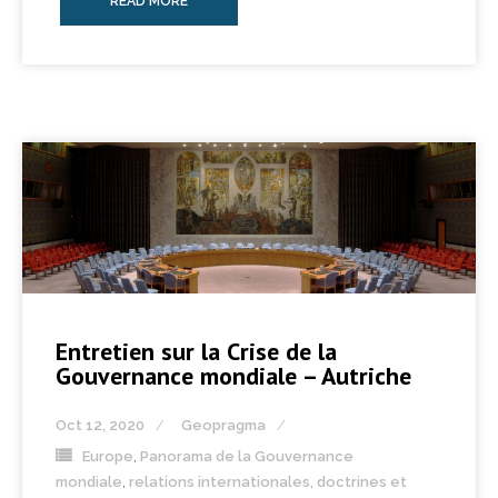
READ MORE
Entretien sur la Crise de la
Gouvernance mondiale – Autriche
Oct 12, 2020
Geopragma
Europe
,
Panorama de la Gouvernance
mondiale
,
relations internationales, doctrines et