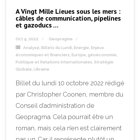
A Vingt Mille Lieues sous les mers :
câbles de communication, pipelines
et gazoducs …
Oct 9, 2022
Geopragma
Analyse
,
Billets du Lundi
,
Energie
,
Enjeux
économiques et financiers
,
Europe
,
géoéconomie
,
Politique et Relations internationales
,
Stratégie
Globale
,
Ukraine
Billet du lundi 10 octobre 2022 rédigé
par Christopher Coonen, membre du
Conseil d’administration de
Geopragma. Cela pourrait être un
roman, mais cela n’en est clairement
pas un. Car il représente plutôt un